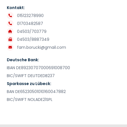
Kontakt:
015123278990
01703482587
04503/703779
04503/8887349
fam.borucki@gmail.com
Deutsche Bank:
IBAN DE89230707000691008700
BIC/SWIFT DEUTDEDB237
Sparkasse zu Lübeck:
BAN DE65230501010160047882
BIC/SWIFT NOLADE21SPL